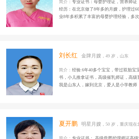
花都接的月子单，20...
简介：
专业证书：母婴护理证，营养师证，催乳证，育
经历：在北京做了8年多的月嫂，护理过6
业8年多积累了丰富的母婴护理经验，多
和经验得到了许多产妇的信任和称赞 擅长
察，宝宝的早期潜能开发，对宝宝的各种
题，对产妇的身心照顾做到无微不至；恶
细心的护理让产妇早日康复。 月子餐会
到健康营养美味，辅助产妇恢复身体。 个
刘长红
金牌月嫂
，49 岁，山东
真心诚意为客户的付出得到了许多客户高
情和关爱为每一位客户做...
简介：
经验:6年40多个宝宝，带过双胎宝
书，小儿推拿证书，高级催乳师证，高级育
我是山东人，嫁到北京，爱人是小学教师
快，因为太喜欢孩子所以从事了这个行业。
察，洗澡，抚触，排气操。宝妈的乳房护
月子餐，心理疏导等。我会用我的爱心，细
夏开鹏
明星月嫂
，50 岁，重庆现
简介：
专业证书： 高级母婴护理师证高级