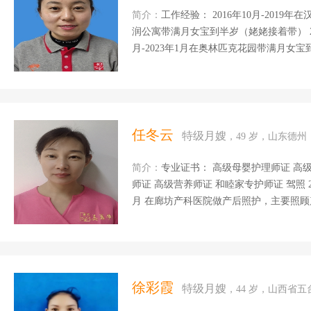
简介：
工作经验： 2016年10月-2019年在汉中，
润公寓带满月女宝到半岁（姥姥接着带） 202
月-2023年1月在奥林匹克花园带满月女宝到1岁3个月 2023年2月至2024年
一岁半 因咽炎回家治疗 擅长：辅食营养
格：开朗，好沟通，有爱心，有耐心，做
作、家里没有负担。 自我评价：和宝贝从陌生到熟悉收获世界上最有感染力的几个字就是快乐
与陪伴.还有就是.沟通能力强.做事情喜
专注力和创造力...
任冬云
特级月嫂
，49 岁，山东德州
简介：
专业证书： 高级母婴护理师证 高级产后康复师证 高级催乳师证 高级育婴师证 高级早教
师证 高级营养师证 和睦家专护师证 驾照 2019年11月-2020年1月 在山东带一岁半的宝宝 2020年2
月 在廊坊产科医院做产后照护，主要照顾产妇和新生儿 2020年3月-2022年6月在北京带3个月宝
宝带到两 岁半 2022年6月-2023年6月在北京做月嫂 2023年7月～24年1月在深圳和睦家月子中心
照顾宝妈和宝宝。 2024年2月至今在北
疸及常见病的观测和处理，婴幼儿早教，
的陪护照料，伤口消毒。 烹饪技能：擅长做面食 自我评价：在母婴这个富有爱心的行业里，我
倾注了自己最积极的人生态度和最饱满的
徐彩霞
特级月嫂
，44 岁，山西省
一名特别喜欢宝宝的...