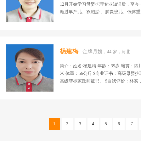
12月开始学习母婴护理专业知识后，至今
顾过早产儿、双胞胎 、肺炎患儿、低体重
尿病，产后抑郁症的产妇。 专业培训：母
推拿等 擅长领域： 1、新生儿护理：新生儿黄疸观察，脐带护理、二便观察、及各种异常情况观
察，找发现早处理、新生儿主被动操。 
制作、恶露观察、刀口护理、乳房护理、产后恢复操训
菜肴，家常菜、煲汤。 性
杨建梅
金牌月嫂
，44 岁，河北
简介：
姓名:杨建梅 年龄：39岁 籍贯：四
米 体重：56公斤 $专业证书：高级母婴护理师证、
高级菲标家政师证书。 $自我评价：朴实，善良喜欢孩子非常有爱心， 我性格随和，不计较，责
任心强。我做事认真，喜欢本职工作。 
的观察和护理，洗澡抚触，主被动操，还
母乳喂养指导，月子餐的营养搭配。 $工作经
从事月嫂工作，一直在北京上户 家庭情
1
2
3
4
5
6
7