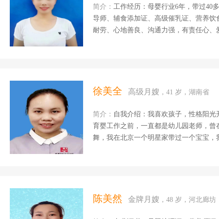
简介：
工作经历：母婴行业6年，带过40多位宝宝。 母婴护理师证书、高
导师、辅食添加证、高级催乳证、营养饮食搭配证、 产后修复证。 客户评
耐劳、心地善良、沟通力强，有责任心、爱
开朗有爱心，很随和更细心，爱干净整理
病护理有方，针对产妇缺乳少乳；乳腺问
伤口消毒；产妇心理疏导、产褥操，抚触
等利于宝宝生长发育的婴幼儿活动...
徐美全
高级月嫂
，41 岁，湖南省
简介：
自我介绍：我喜欢孩子，性格阳光
育婴工作之前，一直都是幼儿园老师，曾
舞，我在北京一个明星家带过一个宝宝，
养，能够正确引导宝宝的生活习惯，能够
有不良嗜好，最后在一个北京高端客户家
上也学习家政实物，收益良多。此前工作
历：幼儿园教育是从2005年到2008年在
年离职之后，和别人合伙在老家宁乡开了一
陈美然
金牌月嫂
，48 岁，河北廊坊
在长沙开福区爱宝贝幼儿园担任园长一职201