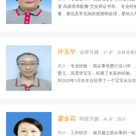
复\高级营养配餐\艾灸师证书等。 专业经
毒，黄疸及常见病的观测和处理，婴幼儿
妈产褥的期陪护照料，伤口消毒，绑腹带
乳腺疏通与膳食调理，能有效的实现纯母乳
常菜，各种面食，煲汤等 特别经历:服务
的宝妈妈，有一位妈妈一胎乳房凹陷严重
吃妈妈奶，妈妈非常高兴。 自我评价：
许玉华
金牌月嫂
，47 岁，吉林省通
极的人生态度和最饱满的 工作热情，喜
心灵，善于与宝贝交流，我...
简介：
专业经验 ：我从事母婴行业13年
婴儿，高需求宝宝，积累了丰富的经验。 工作
到2020年1月在丰台区带了一个宝宝从出
产后修复、育婴师。2020年8月26日——9月
宝宝4个月，2021年1月26—至今一直
疸及常见病的观测和处理，婴幼儿早教，
消毒，绑腹带及产后恢复协助与指导。烹
和包水饺，馄饨以及饼类，可以根据宝妈
廖金花
明星月嫂
，46 岁，四川
宝，及时发现了宝宝的问题，通知宝妈带宝
简介：
工作经历： 做月嫂之前从事的一份工