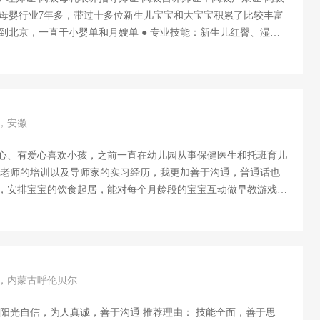
疸、脐带的护理及常见病的观测和处理，婴幼儿早教，宝宝作息规
料，伤口消毒，绑腹带及产后恢复协助与指导。 ● 烹饪技能：
，擅长煲汤、家长菜、包饺子、各种面食 ● 特别经历：服务
巨大儿，脐疝、鼻泪管不通、乳房扁平凹陷的宝妈妈，堵奶少奶疏
用我的专业和我的实际行动得到宝妈妈及家人的好评和高度认可。
岁，安徽
个富有爱心的行业里，我倾注了自己最积极的人生态度...
心、有爱心喜欢小孩，之前一直在幼儿园从事保健医生和托班育儿
，安排宝宝的饮食起居，能对每个月龄段的宝宝互动做早教游戏，
的生活习惯。...
岁，内蒙古呼伦贝尔
为人真诚，善于沟通 推荐理由： 技能全面，善于思