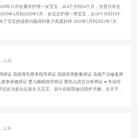
问题得到客户高度好评 2020年5月到2022年7月在
8个月到19个月
教及游戏设计，尊重
..
岁，山东
乳喂养指导师证 高级营养配餐师证 高级产后修复师
推拿保健师证 婴儿睡眠指导师证 婴幼儿语言分析师证 ● 专业经
，带过近50多位位新生儿宝宝。其中在医院做过陪护月嫂，在月子会
富的经验。 ● 工作经历：2016—2019在山东临
月来北京美蕙国际学院进修； 2020年1月至3月在医院做陪护月嫂；期
嫂带宝宝到20个月，2021年9月至今一直在北京接单 专业技能：
生儿黄疸及常见病的观测和处理，婴幼儿早教，宝宝作息规律的培
，伤口消毒，绑腹带及产后恢复协助与指导。 烹饪技能：擅长营
岁，山东
随和，责任心强，有爱心，我是一名特别喜...