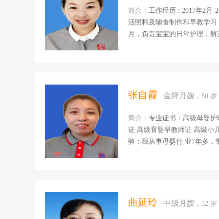
简介：
工作经历 : 2017年2月-2018年12月在重庆护理一女宝宝，从4个月到24个月，负责日常生
活照料及辅食制作和早教学习 2019年4月到2020年1月，在北京护理一男宝宝，从10个月到19个
月，负责宝宝的日常护理，解决了宝宝的湿疹
杭州护理一女宝，从5个月到31个月 2023年2月到2024年1月在成都护理宝宝，从
证书 : 早教师、育婴师、小儿推拿师 个人擅长：0-3岁宝宝的日常护理，早
每个月龄宝宝的适龄行为。 个人优势：在北京，上海，杭州都开过车，有亲和力，爱笑，干净
利索，易沟通，对待宝宝有爱心.
张自霞
金牌月嫂
，50 
简介：
专业证书：高级母婴护理师证 高级母
证 高级育婴早教师证 高级小儿
验：我从事母婴行 业7年多
所工作过，主要护理产妇和新生儿，积累了比较丰
沂做月嫂和育儿嫂 2019年9
间被宝妈带回家由月嫂转成育儿
新生儿的护理、洗澡抚触、新
养，宝妈妈产褥的期陪护照料
曲延玲
中级月嫂
，52 
养配餐, 自我评价：我的性格