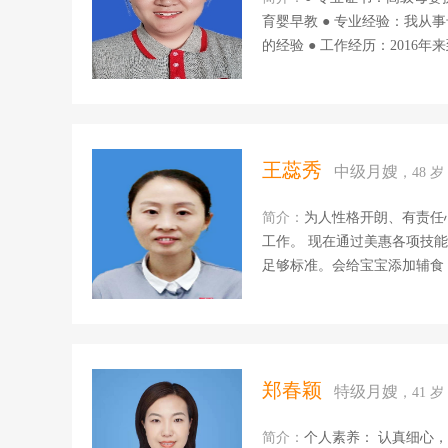
育婴早教 ● 专业经验：我从事母婴行业7年多，带过十多位新生儿宝宝和大宝宝积累了比较丰富
的经验 ● 工作经历：2016年来到北京，一直干小婴单和月嫂单 ● 专业技能：新生儿红臀、湿疹
的护理、洗澡抚触、新生儿黄
律的培养，宝妈妈产褥的期陪护照
喜欢做美食，花样月子餐，添加辅食
过早产儿宝宝，病理性黄疸，
通与调理。4年多的时间里，
王蕊秀
中级月嫂
，48 
● 自我评价：在母婴护理这
简介：
为人性格开朗、有责任
工作。 现在通过美惠各项技能老师的培训以及导师家的实习经历，我更加善于沟通，普通话也
足够标准。会给宝宝添加辅食
能正确指导并培养宝宝养成良好
郑春颖
特级月嫂
，41 
简介：
个人素养： 认真细心，阳光自信，