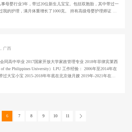
从事母婴行业3年，带过20位新生儿宝宝。包括双胞胎，其中带过一
我的护理，满月体重增长了1000克。 持有高级母婴护理师证 ，
领域： 擅长新生儿专业护理，邓斯坦婴
可以很有效的解决宝宝需求，使宝宝心理得到很好的发展，同时我
的天生气质，来调...
岁，广西
南会同高中毕业 2017国家开放大学家政管理专业 2018年菲律宾莱西
ity）LPU 工作经验： 2006年至2014年在
宝小宝 2015-2018年年底在北京做月嫂 2019年-2021年在天
岁半 2022年在北京从事母婴护理工作！ 2022年3月份至2023年
从出生带到快两岁 2023年11月至今一直做月嫂 专业技能： 带过
，病理性黄疸儿，巨大儿，护理过乳腺炎包括囊肿性乳腺炎、填充
观 热情 诚信 钻研 上进！ 爱学习 ...
6
7
8
9
10
11