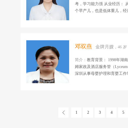
考，学习能力强 从业经历： 
个早产儿，也是低体重儿，经过
邓斯坦婴儿语言指导师，学习全部家政全科师资。 擅长
儿语言指导，通过宝宝哭声，
也是一名睡眠指导师，结合宝宝
邓双燕
金牌月嫂
，46 
简介：
教育背景： 1998年湖
姆家政及酒店服务管（Lyceum of the Philippines Univers
深圳从事母婴护理和育婴工作带过大
津做过育婴师，从宝宝出生带到两
10月份在上海一明星家庭带宝宝
低体重儿，试管婴儿，双胞胎
乳房。石头奶。 也会黄疸护理，湿疹护理，红臀护理，会唱儿歌！手指操！ 自我评价：积极 乐
1
2
3
4
5