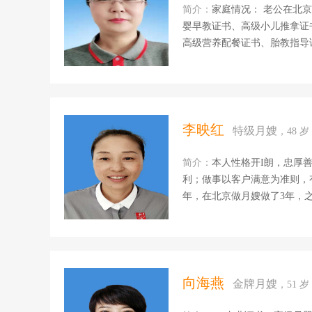
简介：
家庭情况： 老公在北
婴早教证书、高级小儿推拿证
高级营养配餐证书、胎教指导
面食，家常炒菜，月子餐，煲
认真，负责。 工作经历： 201
习育婴早教及母婴护理。 2017
柔区与宝妈一起带五个月男宝，做
带四个月男宝，辅助家务。 20
李映红
特级月嫂
，48 
明星家庭主做家务收纳，做饭，
简介：
本人性格开I朗，忠厚
利；做事以客户满意为准则，有
年，在北京做月嫂做了3年，
满意度良好； 3，擅长做美
理，二便观察。宝妈产后恶露
4，会培养宝宝良好的情绪、
等等。 5，家庭合睦，两个
家工作，收入稳定。 6，获得
向海燕
金牌月嫂
，51 
级国家收纳 超级爱宝宝， 特别喜欢和孩子在一起，热爱母婴家政行业；希望通过我的服务把爱