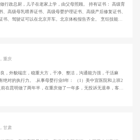
京做行政总厨，儿子在老家上学，由父母照顾。 持有证书： 高级育
书、高级母乳喂养证书、高级母婴护理证书、高级产后修复证书、
证书、驾驶证可以在北京开车。北京体检报告齐全。 烹饪技能：
汤。 自我评价：诚实可靠，乐观开朗，不计较好相处，做事细心
0年～2017年在烟台公安消防支队做面案。 2017年3月，在烟台学
年6月～12月在烟台做月嫂3单。 2018年3月～2019年4月在北京怀
饭做家务，家里面积200平。 2019年5月～10月在北京海淀区
19年11月在北京继续学习这一行业全科3个月. 2020年3月～至今在
岁，重庆
辅助两岁男宝，...
善良，外貌端庄，稳重大方，干净、整洁，沟通能力强，干活麻
绝对的执行力。 .从事母婴行业8年： （1）美中宜医院和上班2
之前在昆明做了两年半，在重庆做了一年多，无投诉无退单，客户
食，炒菜，煲汤都会做，月子餐精美可口。观察宝宝黄疸，肚脐护
观察，剖腹产刀口护理，乳房护理，乳腺炎早发现早预防早疏通。
专注力的培养、生活习惯、安全意识、独立能力、阅读习惯的培养
孩子，一个女儿一个儿子，女儿已经工作，儿子上初三了，老公在老
证书： （1）高级母婴护理师证 （2）高级母乳喂养指导师 （3）高
岁，甘肃