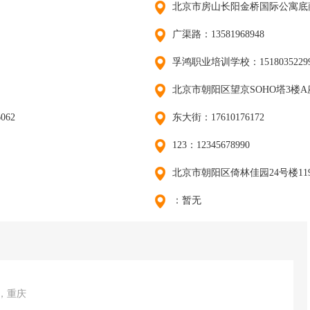
北京市房山长阳金桥国际公寓底商：1
广渠路：13581968948
孚鸿职业培训学校：1518035229
北京市朝阳区望京SOHO塔3楼A座5层
062
东大街：17610176172
123：12345678990
北京市朝阳区倚林佳园24号楼119-
：暂无
岁，重庆