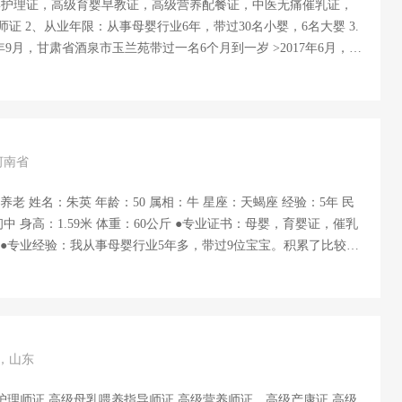
母婴护理证，高级育婴早教证，高级营养配餐证，中医无痛催乳证，
证 2、从业年限：从事母婴行业6年，带过30名小婴，6名大婴 3.
016年9月，甘肃省酒泉市玉兰苑带过一名6个月到一岁 >2017年6月，在
，带过八个新生儿 2018年到我爱我妻美蕙学院进行学习并取得
到北京和睦家医院月子会所工作。 > 2019年3月至今，在我爱我
宝宝。 4. 专业技能：新生儿护理，洗澡，抚触，婴幼儿早教，宝
儿推拿以及产后修复。 5. 烹饪技能：花式馒头，饺子，面条，
 6. 特别经历：2019年经学校老师推荐去北京市北坞路某小区服
河南省
其女宝不爱吃饭，挑...
中 身高：1.59米 体重：60公斤 ●专业证书：母婴，育婴证，催乳
 ●专业经验：我从事母婴行业5年多，带过9位宝宝。积累了比较丰
 ●专业技能：婴儿游泳,婴幼儿护理,辅食添加,早教开发,洗澡抚触,
,满月汗蒸,肚脐护理,黄疸分辨 ●烹饪技能：月子餐，家常菜，川
我从事母婴行业5年多，带过9位宝宝。积累了比较丰富的经验。 ●
阳京林带6个月宝宝一年。 2017年5月份在恒大绿洲2个月宝宝到一岁
份，接月嫂单，带4个宝宝，8月份外派单来北京朝阳区，宝宝2个月到
岁，山东