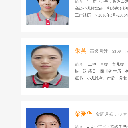
心传递给...
简介：
1. 专业证书：高级
高级小儿推拿证，和睦家专护师
工作经历：> 2016年3月-2
酒泉我爱我妻月嫂公司工作一年
了全科证书，经学校老师推荐曾
妻公司做月嫂，先后带过30个
宝作息规律培养，伤口消毒，小
各个阶段月子餐，各种家常菜。
朱英
高级月嫂
，53 岁，
务一名1岁半女宝，听宝妈反应
简介：
工种：月嫂，育儿嫂，养老 姓名：朱英 年龄：50 属相：牛 星座：天蝎座 经验：5年 民
族：汉 籍贯：四川省 学历：初
证书，小儿推拿。产后，养老
富的经验 ●工作经历：5年时间
产后修复,产后熏蒸,恶露观察
菜，海鲜面食等 ●特别经历：
工作经历： 2016年3月在安
半。 2019年1月份到6月
梁爱华
金牌月嫂
，40 
10O天，12月...
简介：
● 专业证书：高级母婴护理师证 高级母乳喂养指导师证 高级营养师证，高级产康证 高级