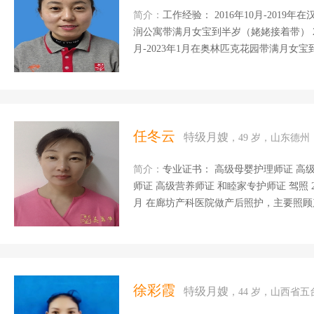
简介：
工作经验： 2016年10月-2019年在汉中，
润公寓带满月女宝到半岁（姥姥接着带） 202
月-2023年1月在奥林匹克花园带满月女宝到1岁3个月 2023年2月至2024年
一岁半 因咽炎回家治疗 擅长：辅食营养
格：开朗，好沟通，有爱心，有耐心，做
作、家里没有负担。 自我评价：和宝贝从陌生到熟悉收获世界上最有感染力的几个字就是快乐
与陪伴.还有就是.沟通能力强.做事情喜
专注力和创造力...
任冬云
特级月嫂
，49 岁，山东德州
简介：
专业证书： 高级母婴护理师证 高级产后康复师证 高级催乳师证 高级育婴师证 高级早教
师证 高级营养师证 和睦家专护师证 驾照 2019年11月-2020年1月 在山东带一岁半的宝宝 2020年2
月 在廊坊产科医院做产后照护，主要照顾产妇和新生儿 2020年3月-2022年6月在北京带3个月宝
宝带到两 岁半 2022年6月-2023年6月在北京做月嫂 2023年7月～24年1月在深圳和睦家月子中心
照顾宝妈和宝宝。 2024年2月至今在北
疸及常见病的观测和处理，婴幼儿早教，
的陪护照料，伤口消毒。 烹饪技能：擅长做面食 自我评价：在母婴这个富有爱心的行业里，我
倾注了自己最积极的人生态度和最饱满的
徐彩霞
特级月嫂
，44 岁，山西省
一名特别喜欢宝宝的...