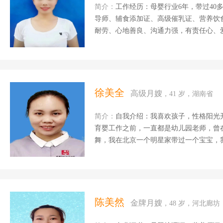
简介：
工作经历：母婴行业6年，带过40多位宝宝。 母婴护理师证书、高
导师、辅食添加证、高级催乳证、营养饮食搭配证、 产后修复证。 客户评
耐劳、心地善良、沟通力强，有责任心、爱
开朗有爱心，很随和更细心，爱干净整理
病护理有方，针对产妇缺乳少乳；乳腺问
伤口消毒；产妇心理疏导、产褥操，抚触
等利于宝宝生长发育的婴幼儿活动...
徐美全
高级月嫂
，41 岁，湖南省
简介：
自我介绍：我喜欢孩子，性格阳光
育婴工作之前，一直都是幼儿园老师，曾
舞，我在北京一个明星家带过一个宝宝，
养，能够正确引导宝宝的生活习惯，能够
有不良嗜好，最后在一个北京高端客户家
上也学习家政实物，收益良多。此前工作
历：幼儿园教育是从2005年到2008年在
年离职之后，和别人合伙在老家宁乡开了一
陈美然
金牌月嫂
，48 岁，河北廊坊
在长沙开福区爱宝贝幼儿园担任园长一职201