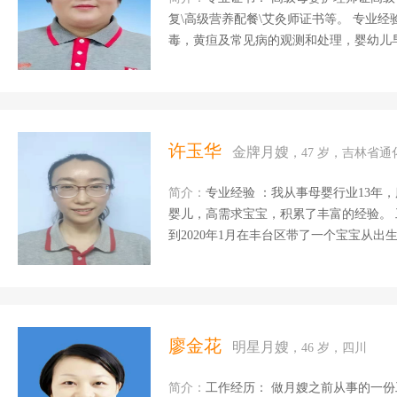
复\高级营养配餐\艾灸师证书等。 专业经
毒，黄疸及常见病的观测和处理，婴幼儿
妈产褥的期陪护照料，伤口消毒，绑腹带
乳腺疏通与膳食调理，能有效的实现纯母乳
常菜，各种面食，煲汤等 特别经历:服务
的宝妈妈，有一位妈妈一胎乳房凹陷严重
吃妈妈奶，妈妈非常高兴。 自我评价：
许玉华
金牌月嫂
，47 岁，吉林省通
极的人生态度和最饱满的 工作热情，喜
心灵，善于与宝贝交流，我...
简介：
专业经验 ：我从事母婴行业13年
婴儿，高需求宝宝，积累了丰富的经验。 工作
到2020年1月在丰台区带了一个宝宝从出
产后修复、育婴师。2020年8月26日——9月
宝宝4个月，2021年1月26—至今一直
疸及常见病的观测和处理，婴幼儿早教，
消毒，绑腹带及产后恢复协助与指导。烹
和包水饺，馄饨以及饼类，可以根据宝妈
廖金花
明星月嫂
，46 岁，四川
宝，及时发现了宝宝的问题，通知宝妈带宝
简介：
工作经历： 做月嫂之前从事的一份工