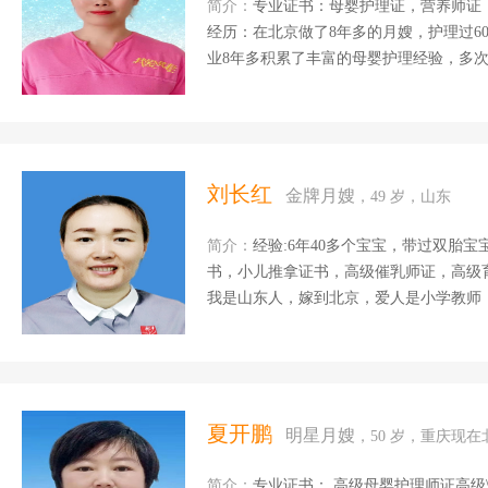
花都接的月子单，20...
简介：
专业证书：母婴护理证，营养师证，催乳证，育
经历：在北京做了8年多的月嫂，护理过6
业8年多积累了丰富的母婴护理经验，多
和经验得到了许多产妇的信任和称赞 擅长
察，宝宝的早期潜能开发，对宝宝的各种
题，对产妇的身心照顾做到无微不至；恶
细心的护理让产妇早日康复。 月子餐会
到健康营养美味，辅助产妇恢复身体。 个
刘长红
金牌月嫂
，49 岁，山东
真心诚意为客户的付出得到了许多客户高
情和关爱为每一位客户做...
简介：
经验:6年40多个宝宝，带过双胎宝
书，小儿推拿证书，高级催乳师证，高级育
我是山东人，嫁到北京，爱人是小学教师
快，因为太喜欢孩子所以从事了这个行业。
察，洗澡，抚触，排气操。宝妈的乳房护
月子餐，心理疏导等。我会用我的爱心，细
夏开鹏
明星月嫂
，50 岁，重庆现
简介：
专业证书： 高级母婴护理师证高级