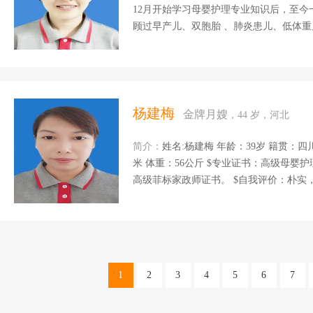
12月开始学习母婴护理专业知识后，至今
顾过早产儿、双胞胎 、肺炎患儿、低体重
尿病，产后抑郁症的产妇。 专业培训：母
推拿等 擅长领域： 1、新生儿护理：新生儿黄疸观察，脐带护理、二便观察、及各种异常情况观
察，找发现早处理、新生儿主被动操。 
制作、恶露观察、刀口护理、乳房护理、产后恢复操训
菜肴，家常菜、煲汤。 性
杨建梅
金牌月嫂
，44 岁，河北
简介：
姓名:杨建梅 年龄：39岁 籍贯：四
米 体重：56公斤 $专业证书：高级母婴护理师证、
高级菲标家政师证书。 $自我评价：朴实，善良喜欢孩子非常有爱心， 我性格随和，不计较，责
任心强。我做事认真，喜欢本职工作。 
的观察和护理，洗澡抚触，主被动操，还
母乳喂养指导，月子餐的营养搭配。 $工作经
从事月嫂工作，一直在北京上户 家庭情
1
2
3
4
5
6
7