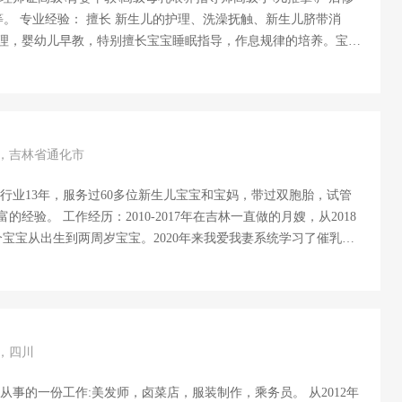
等。 专业经验： 擅长 新生儿的护理、洗澡抚触、新生儿脐带消
理，婴幼儿早教，特别擅长宝宝睡眠指导，作息规律的培养。宝妈
毒，绑腹带及产后恢复协助与指导.开奶催乳手法娴熟，缺乳少乳
的实现纯母乳喂养。 烹饪技能:月子餐，擅长川菜、粤菜、南北家
别经历:服务过早产儿宝宝，服务过乳房扁平凹陷和巨乳，乳腺皲裂
房凹陷严重，最后就没有吃，最后我服务通过手法，二宝实现直接
自我评价：在母婴护理这个富有爱心的行业里，我倾注了自己最积
岁，吉林省通化市
作热情，喜欢孩子，自己曾经做过8年的亲子乐园，比较懂得孩子的
行业13年，服务过60多位新生儿宝宝和宝妈，带过双胞胎，试管
经验。 工作经历：2010-2017年在吉林一直做的月嫂，从2018
一个宝宝从出生到两周岁宝宝。2020年来我爱我妻系统学习了催乳、
26日——9月20日在大兴区。2020年9月26——2020年1月9日带了
6—至今一直从事月嫂 专业技能：新生儿的护理、洗澡抚触、新生儿黄
幼儿早教，宝宝作息规律的培养，宝妈妈产褥的期陪护照料，伤口
与指导。烹饪技能：擅长煲汤，合理分阶段给宝妈制作月子营养餐
以根据宝妈的喜好来做饭。特别经历：曾经护理过一个肠套叠宝
岁，四川
知宝妈带宝宝去医院检查，手术后的护理，让宝宝很快...
从事的一份工作:美发师，卤菜店，服装制作，乘务员。 从2012年