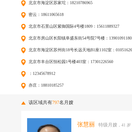
北京市海淀区苏家坨：18210786965
密云：18611065618
北京市石景山区紫御国际4号楼1809：15611889327
北京市房山区长阳镇阜盛东街54号院7号楼：13901091180
北京市海淀区苏州街18号长远天地B1座1102室：01051626
北京市丰台区恒松园1号楼403室：17301226560
：12345678912
亦庄：18810185257
该区域共有
797
名月嫂
张慧丽
特级月嫂
，41 