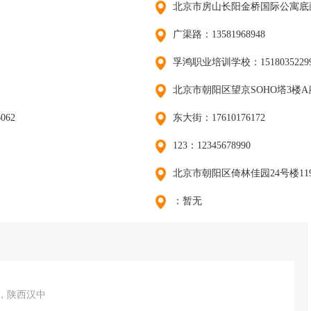
北京市房山长阳金桥国际公寓底商：1
广渠路：13581968948
孚鸿职业培训学校：1518035229
北京市朝阳区望京SOHO塔3楼A座5层
062
东大街：17610176172
123：12345678990
北京市朝阳区倚林佳园24号楼119-
：暂无
岁，陕西汉中