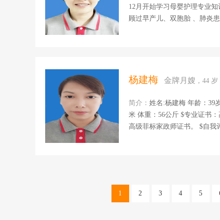
12月开始学习母婴护理专业知
顾过早产儿、双胞胎 、肺炎患
尿病，产后抑郁症的产妇。 
推拿等 擅长领域： 1、新生儿护理：新生儿黄疸观察，脐带护理、二便观察、及各种异常情况观
察，找发现早处理、新生儿主
制作、恶露观察、刀口护理、乳房护理
菜肴，家
杨建梅
金牌月嫂
，44 
简介：
姓名:杨建梅 年龄：39
米 体重：56公斤 $专业证书：高级
高级菲标家政师证书。 $自我评价：朴实，善良喜欢孩子非常有爱心， 我性格随和，不计较，责
任心强。我做事认真，喜欢本
的观察和护理，洗澡抚触，主
母乳喂养指导，月子餐的营养搭配
从事月嫂工作，一直在北京上
1
2
3
4
5