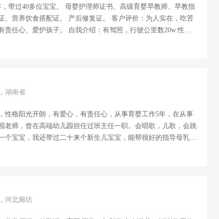
 母婴护理师证书、高级育婴早教师、早教指
产后修复证。 客户评价：为人实在，吃苦
责任心、爱护孩子。 自我介绍：有驾照，行驶公里数20w.性格
爱干净整理收纳到位、擅长月子餐（营养搭配）、对新生儿常见疾
乳；乳腺问题和产后形体恢复调理都很拿手；恶露观察，刀口侧切
褥操，抚触、主被动操、和宝宝互动早早教潜能智力开发，手指操
...
岁，湖南省
，性格阳光开朗，有爱心，有责任心，从事育婴工作5年，在从事
园老师，曾在高端幼儿园担任过班主任一职。会唱歌，儿歌，会跳
一个宝宝，我还带过二十来个新生儿宝宝，能帮很好的指导母乳喂
习惯，能够为宝宝的一日活动做合理安排，爱干净，身体健康，没
高端客户家照顾一个两岁的宝宝，客户家有菲佣，和菲律宾阿姨身
。此前工作期间能积极配合雇主要求，能很好的照顾宝宝 工作经
2008年在长沙诺贝尔摇篮幼稚园金帆小区园担任班主任一职，2008
家宁乡开了一年的幼儿园，因为身体吃不消，所以转让了，2015年
岁，河北廊坊
长一职2017年7月—10月，苏州巍阁月子中心，2018年7月广州