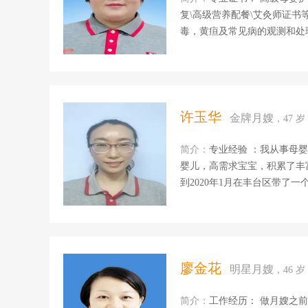
复\高级营养配餐\艾灸师证书
毒，黄疸及常见病的观测和处
妈产褥的期陪护照料，伤口消
乳腺疏通与膳食调理，能有效
常菜，各种面食，煲汤等 特
的宝妈妈，有一位妈妈一胎乳
吃妈妈奶，妈妈非常高兴。 
许玉华
金牌月嫂
，47 
极的人生态度和最饱满的 工
心灵，善于与宝贝交流，我...
简介：
专业经验 ：我从事母婴
婴儿，高需求宝宝，积累了丰富的
到2020年1月在丰台区带了
产后修复、育婴师。2020年8月
宝宝4个月，2021年1月2
疸及常见病的观测和处理，婴
消毒，绑腹带及产后恢复协助
和包水饺，馄饨以及饼类，可
廖金花
明星月嫂
，46 
宝，及时发现了宝宝的问题，通
简介：
工作经历： 做月嫂之前