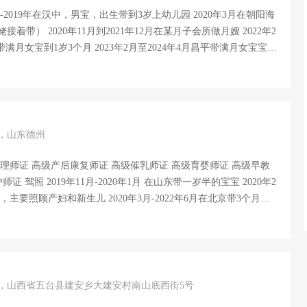
019年在汉中，男宝，出生带到3岁上幼儿园 2020年3月在朝阳海
带） 2020年11月到2021年12月在某月子会所做月嫂 2022年2
023年2月至2024年4月昌平带满月女宝宝到
长：辅食营养师、早教流程、新生儿与婴幼儿常见病的预防与护理 性
有耐心，做事细心 、干净利索、品行善良、踏实稳定、能长期工
.做事情喜欢换位思考.通过蒙氏五大领域与宝宝互动游戏培养宝宝的
岁，山东德州
高级育婴师证 高级早教
2月至今在北京做月嫂 专业技能：新生儿的护理、洗澡抚触、新生儿黄
幼儿早教，辅食添加以及制做、宝宝作息规律的培养，宝妈产褥期
和最饱满的 工作热情，我的性格随和，责任心强，有爱心，我是
 岁，山西省五台县建安乡大建安村南山底西街5号