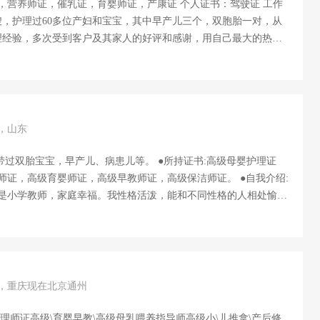
证，催乳证，育婴师证，产康证 个人证书：驾驶证 工作
嫂，护理过60多位产妇和宝宝，其中早产儿三个，双胞胎一对，从
理经验，多次受到客户及其家人的好评和感谢，用自己最大的热情
和称赞 擅长领域 >善于宝宝的日常护理，如：脐带消毒，黄疸观
宝宝的各种突发情况都能做到观察细心，能及时发现问题解决问
微不至；恶露观察清理，刀口护理，穴位催乳，开奶等，做到最为
 月子餐会根据不同产妇体质和需求合理科学的进行搭配，保证做
复身体。 个人评价： 这些年用自身对母婴护理这份工作的热爱和
岁，山东
许多客户高度的认可和好评，在未来的每一天都会用自己最大的热
，带过双胎宝宝，早产儿、病患儿等。 ●所持证书:高级母婴护理证
师证，高级育婴师证，高级早教师证，高级保洁师证。 ●自我介绍:
是小学教师，家庭幸福。我性格活泼，能和不同性格的人相处愉
了这个行业。 ●个人擅长:新生儿的喂养和护理，黄疸和常见病的观
妈的乳房护理，开奶，乳腺炎的处理，伤口的护理，恶露的观察，
的爱心，细心，责任心服务好每一个宝妈和宝宝。 ...
岁，重庆现在北京通州
理师证高级\育婴早教\高级母乳喂养指导师高级小\儿推拿\产后修