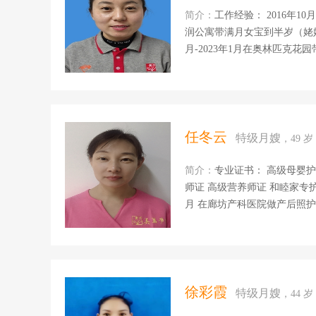
简介：
工作经验： 2016年10月-2
润公寓带满月女宝到半岁（姥姥接着
月-2023年1月在奥林匹克花园带满月女宝到1岁3个月 2
一岁半 因咽炎回家治疗 擅
格：开朗，好沟通，有爱心，
作、家里没有负担。 自我评价：和宝贝从陌生到熟悉收获世界上最有感染力的几个字就是快乐
与陪伴.还有就是.沟通能力强
专注力和创造力...
任冬云
特级月嫂
，49 
简介：
专业证书： 高级母婴护理师证 高级产后康复师证 高级催乳师证 
师证 高级营养师证 和睦家专护师证 驾照 2019年11月-2020年1月 在山东带一岁半的宝宝 2020年2
月 在廊坊产科医院做产后照护，主要照顾产妇和新生儿 2020年3月-2022年6月在北京带3个月宝
宝带到两 岁半 2022年6月-2023年6月在北京做月嫂 2023年7月～24年1月在深圳和睦家月子中心
照顾宝妈和宝宝。 2024年
疸及常见病的观测和处理，婴
的陪护照料，伤口消毒。 烹饪技能：擅长做面食 自我评价：在母婴这个富有爱心的行业里，我
倾注了自己最积极的人生态度
徐彩霞
特级月嫂
，44
一名特别喜欢宝宝的...