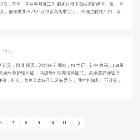
识后，至今一直从事月嫂工作 服务过很多高端家庭经验丰富， 照
儿、低体重儿仅2.9斤及很多高需求宝宝， 照顾过特殊产妇：孕糖
专业培训：母婴护理 、催乳、产后康复、育婴早教、营养师、小儿
被动操。 2、产妇护理：根据产妇不同的体质针对性的月子营养餐
、产后恢复操训练 产妇心里疏导。 烹饪技能：擅长南北
常菜、煲汤。 性格:活泼 、开朗、善于沟通。 兴趣爱好:看书，听歌，美食。 ...
岁，河北
岁 籍贯：四川 现居：河北任丘 属相：狗 学历：初中 身高：160厘
母婴护理师证、 高级母乳喂养指导证书、 高级营养师证书 、
职工作。 $专业技能：对宝宝的护理黄疸观察，脐带护理，常见病
被动操，还有早教。 产妇的护理，顺产侧切，刨腹产伤口护理，
。 $工作经历：2007年到2020年一直在宾馆工作。2020年开始
户 家庭情况：幸福口之家，老公在老家医院上班，儿子上高中，
收入稳定。 $烹饪技能：各种面食，各种家常菜，善于煲汤。 $证件：健康...
6
7
8
9
10
11