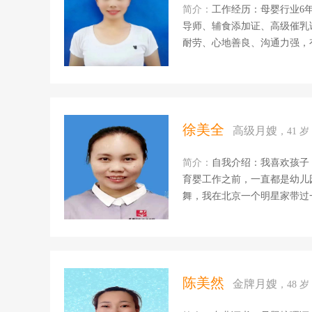
简介：
工作经历：母婴行业6年，带过40多位宝宝。
导师、辅食添加证、高级催乳证、营养饮食搭配证、 
耐劳、心地善良、沟通力强，有
开朗有爱心，很随和更细心，
病护理有方，针对产妇缺乳少
伤口消毒；产妇心理疏导、产
等利于宝宝生长发育的婴幼儿活动
徐美全
高级月嫂
，41 
简介：
自我介绍：我喜欢孩子
育婴工作之前，一直都是幼儿
舞，我在北京一个明星家带过
养，能够正确引导宝宝的生活
有不良嗜好，最后在一个北京
上也学习家政实物，收益良多
历：幼儿园教育是从2005年到
年离职之后，和别人合伙在老
陈美然
金牌月嫂
，48 
在长沙开福区爱宝贝幼儿园担任园