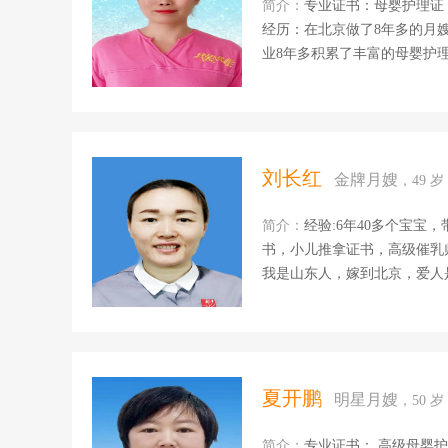
花都接的月子单，20...
简介：
专业证书：母婴护理证，营养师
经历：在北京做了8年多的月
业8年多积累了丰富的母婴护
和经验得到了许多产妇的信任
察，宝宝的早期潜能开发，对
题，对产妇的身心照顾做到无
细心的护理让产妇早日康复。
到健康营养美味，辅助产妇恢
刘长红
金牌月嫂
，49 
真心诚意为客户的付出得到了
情和关爱为每一位客户做...
简介：
经验:6年40多个宝宝
书，小儿推拿证书，高级催乳
我是山东人，嫁到北京，爱人
快，因为太喜欢孩子所以从事
察，洗澡，抚触，排气操。宝
月子餐，心理疏导等。我会用我
夏开鹏
明星月嫂
，50 
简介：
专业证书： 高级母婴护