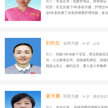
花都接的月子单，20...
简介：
专业证书：母婴护理证，营养师证，催乳证，育
经历：在北京做了8年多的月嫂，护理过6
业8年多积累了丰富的母婴护理经验，多
和经验得到了许多产妇的信任和称赞 擅长
察，宝宝的早期潜能开发，对宝宝的各种
题，对产妇的身心照顾做到无微不至；恶
细心的护理让产妇早日康复。 月子餐会
到健康营养美味，辅助产妇恢复身体。 个
刘长红
金牌月嫂
，49 岁，山东
真心诚意为客户的付出得到了许多客户高
情和关爱为每一位客户做...
简介：
经验:6年40多个宝宝，带过双胎宝
书，小儿推拿证书，高级催乳师证，高级育
我是山东人，嫁到北京，爱人是小学教师
快，因为太喜欢孩子所以从事了这个行业。
察，洗澡，抚触，排气操。宝妈的乳房护
月子餐，心理疏导等。我会用我的爱心，细
夏开鹏
明星月嫂
，50 岁，重庆现
简介：
专业证书： 高级母婴护理师证高级