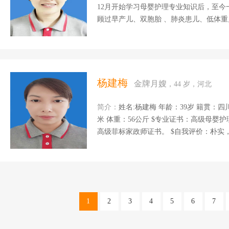
12月开始学习母婴护理专业知识后，至今
顾过早产儿、双胞胎 、肺炎患儿、低体重
尿病，产后抑郁症的产妇。 专业培训：母
推拿等 擅长领域： 1、新生儿护理：新生儿黄疸观察，脐带护理、二便观察、及各种异常情况观
察，找发现早处理、新生儿主被动操。 
制作、恶露观察、刀口护理、乳房护理、产后恢复操训
菜肴，家常菜、煲汤。 性
杨建梅
金牌月嫂
，44 岁，河北
简介：
姓名:杨建梅 年龄：39岁 籍贯：四
米 体重：56公斤 $专业证书：高级母婴护理师证、
高级菲标家政师证书。 $自我评价：朴实，善良喜欢孩子非常有爱心， 我性格随和，不计较，责
任心强。我做事认真，喜欢本职工作。 
的观察和护理，洗澡抚触，主被动操，还
母乳喂养指导，月子餐的营养搭配。 $工作经
从事月嫂工作，一直在北京上户 家庭情
1
2
3
4
5
6
7