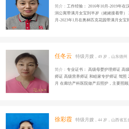
简介：
工作经验： 2016年10月-2019年在汉中，
润公寓带满月女宝到半岁（姥姥接着带） 202
月-2023年1月在奥林匹克花园带满月女宝到1岁3个月 2023年2月至2024年
一岁半 因咽炎回家治疗 擅长：辅食营养
格：开朗，好沟通，有爱心，有耐心，做
作、家里没有负担。 自我评价：和宝贝从陌生到熟悉收获世界上最有感染力的几个字就是快乐
与陪伴.还有就是.沟通能力强.做事情喜
专注力和创造力...
任冬云
特级月嫂
，49 岁，山东德州
简介：
专业证书： 高级母婴护理师证 高级产后康复师证 高级催乳师证 高级育婴师证 高级早教
师证 高级营养师证 和睦家专护师证 驾照 2019年11月-2020年1月 在山东带一岁半的宝宝 2020年2
月 在廊坊产科医院做产后照护，主要照顾产妇和新生儿 2020年3月-2022年6月在北京带3个月宝
宝带到两 岁半 2022年6月-2023年6月在北京做月嫂 2023年7月～24年1月在深圳和睦家月子中心
照顾宝妈和宝宝。 2024年2月至今在北
疸及常见病的观测和处理，婴幼儿早教，
的陪护照料，伤口消毒。 烹饪技能：擅长做面食 自我评价：在母婴这个富有爱心的行业里，我
倾注了自己最积极的人生态度和最饱满的
徐彩霞
特级月嫂
，44 岁，山西省
一名特别喜欢宝宝的...