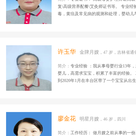
复\高级营养配餐\艾灸师证书等。 专业经
毒，黄疸及常见病的观测和处理，婴幼儿
妈产褥的期陪护照料，伤口消毒，绑腹带
乳腺疏通与膳食调理，能有效的实现纯母乳
常菜，各种面食，煲汤等 特别经历:服务
的宝妈妈，有一位妈妈一胎乳房凹陷严重
吃妈妈奶，妈妈非常高兴。 自我评价：
许玉华
金牌月嫂
，47 岁，吉林省通
极的人生态度和最饱满的 工作热情，喜
心灵，善于与宝贝交流，我...
简介：
专业经验 ：我从事母婴行业13年
婴儿，高需求宝宝，积累了丰富的经验。 工作
到2020年1月在丰台区带了一个宝宝从出
产后修复、育婴师。2020年8月26日——9月
宝宝4个月，2021年1月26—至今一直
疸及常见病的观测和处理，婴幼儿早教，
消毒，绑腹带及产后恢复协助与指导。烹
和包水饺，馄饨以及饼类，可以根据宝妈
廖金花
明星月嫂
，46 岁，四川
宝，及时发现了宝宝的问题，通知宝妈带宝
简介：
工作经历： 做月嫂之前从事的一份工