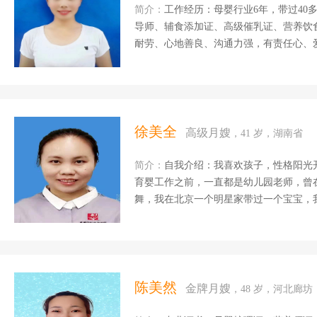
简介：
工作经历：母婴行业6年，带过40多位宝宝。 母婴护理师证书、高
导师、辅食添加证、高级催乳证、营养饮食搭配证、 产后修复证。 客户评
耐劳、心地善良、沟通力强，有责任心、爱
开朗有爱心，很随和更细心，爱干净整理
病护理有方，针对产妇缺乳少乳；乳腺问
伤口消毒；产妇心理疏导、产褥操，抚触
等利于宝宝生长发育的婴幼儿活动...
徐美全
高级月嫂
，41 岁，湖南省
简介：
自我介绍：我喜欢孩子，性格阳光
育婴工作之前，一直都是幼儿园老师，曾
舞，我在北京一个明星家带过一个宝宝，
养，能够正确引导宝宝的生活习惯，能够
有不良嗜好，最后在一个北京高端客户家
上也学习家政实物，收益良多。此前工作
历：幼儿园教育是从2005年到2008年在
年离职之后，和别人合伙在老家宁乡开了一
陈美然
金牌月嫂
，48 岁，河北廊坊
在长沙开福区爱宝贝幼儿园担任园长一职201